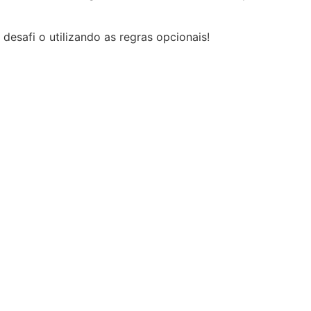
esafi o utilizando as regras opcionais!