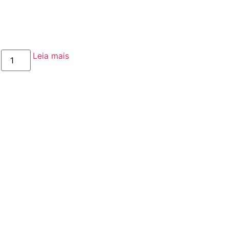
Leia mais