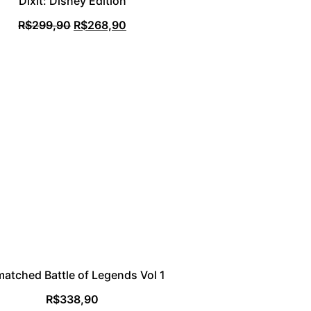
Dixit: Disney Edition
R$
299,90
R$
268,90
atched Battle of Legends Vol 1
R$
338,90