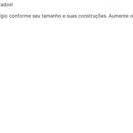
rados!
ígio conforme seu tamanho e suas construções. Aumente o d