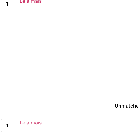
Leia mais
Unmatche
Leia mais