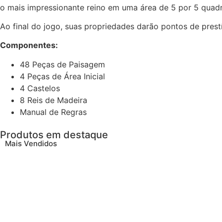
o mais impressionante reino em uma área de 5 por 5 quad
Ao final do jogo, suas propriedades darão pontos de prest
Componentes:
48 Peças de Paisagem
4 Peças de Área Inicial
4 Castelos
8 Reis de Madeira
Manual de Regras
Produtos em destaque
Mais Vendidos