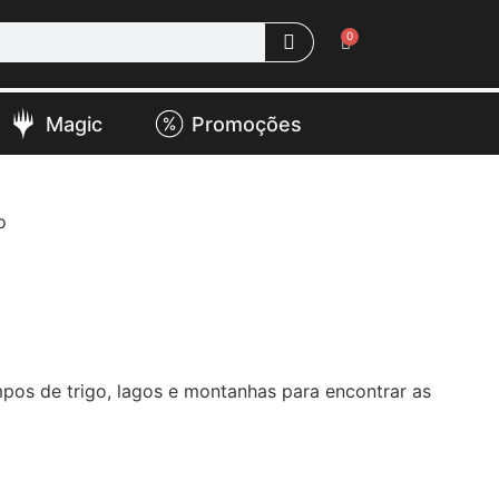
0
Magic
Promoções
o
pos de trigo, lagos e montanhas para encontrar as